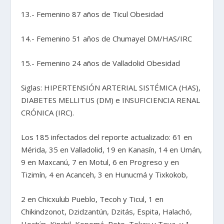
13.- Femenino 87 años de Ticul Obesidad
14.- Femenino 51 años de Chumayel DM/HAS/IRC
15.- Femenino 24 años de Valladolid Obesidad
Siglas: HIPERTENSIÓN ARTERIAL SISTÉMICA (HAS),
DIABETES MELLITUS (DM) e INSUFICIENCIA RENAL
CRÓNICA (IRC).
Los 185 infectados del reporte actualizado: 61 en
Mérida, 35 en Valladolid, 19 en Kanasín, 14 en Umán,
9 en Maxcanú, 7 en Motul, 6 en Progreso y en
Tizimín, 4 en Acanceh, 3 en Hunucmá y Tixkokob,
2 en Chicxulub Pueblo, Tecoh y Ticul, 1 en
Chikindzonot, Dzidzantún, Dzitás, Espita, Halachó,
Hoctún, Kinchil, Kopomá, Peto, Tekax y Teya, y 1