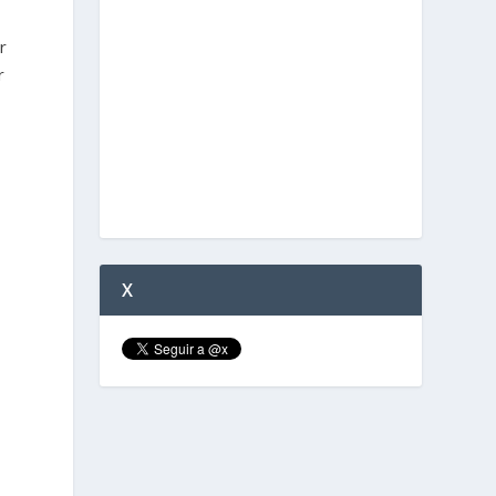
r
r
X