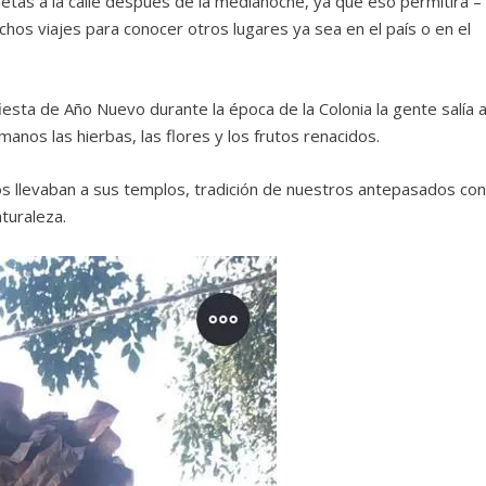
etas a la calle después de la medianoche, ya que eso permitirá –
hos viajes para conocer otros lugares ya sea en el país o en el
iesta de Año Nuevo durante la época de la Colonia la gente salía 
anos las hierbas, las flores y los frutos renacidos.
 llevaban a sus templos, tradición de nuestros antepasados co
turaleza.