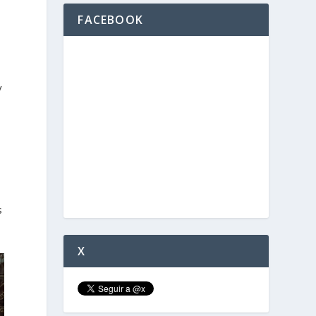
FACEBOOK
y
,
s
X