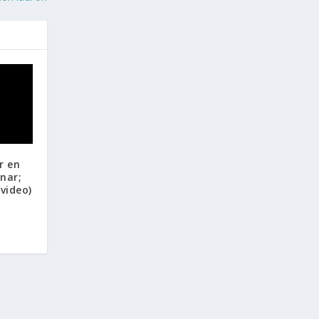
r en
unar;
video)