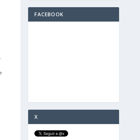
FACEBOOK
.
e
X