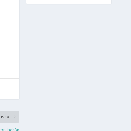
NEXT
con ladrón