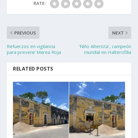
RATE:
PREVIOUS
NEXT
Refuerzos en vigilancia
‘Niño Alterista’, campeón
para prevenir Marea Roja
mundial en Halterofilia
RELATED POSTS