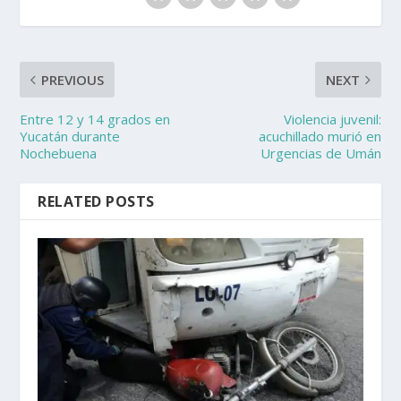
PREVIOUS
NEXT
Entre 12 y 14 grados en
Violencia juvenil:
Yucatán durante
acuchillado murió en
Nochebuena
Urgencias de Umán
RELATED POSTS