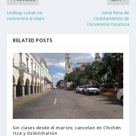
Lindsay Lohan se
Inicia feria de
convertirá al islam
reclutamiento de
Cervecería Yucateca
RELATED POSTS
Sin clases desde el martes; cancelan en Chichén
Itzá y Dzibilchaltún