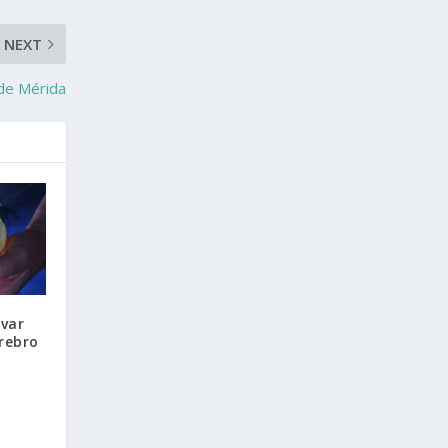
NEXT
 de Mérida
ivar
rebro