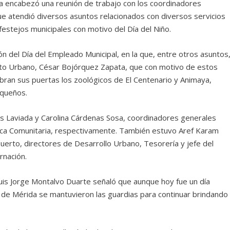
rra encabezó una reunión de trabajo con los coordinadores
e atendió diversos asuntos relacionados con diversos servicios
estejos municipales con motivo del Día del Niño.
n del Día del Empleado Municipal, en la que, entre otros asuntos
ento Urbano, César Bojórquez Zapata, que con motivo de estos
abran sus puertas los zoológicos de El Centenario y Animaya,
equeños.
nes Laviada y Carolina Cárdenas Sosa, coordinadores generales
tica Comunitaria, respectivamente. También estuvo Aref Karam
Puerto, directores de Desarrollo Urbano, Tesorería y jefe del
rnación.
 Luis Jorge Montalvo Duarte señaló que aunque hoy fue un día
o de Mérida se mantuvieron las guardias para continuar brindando