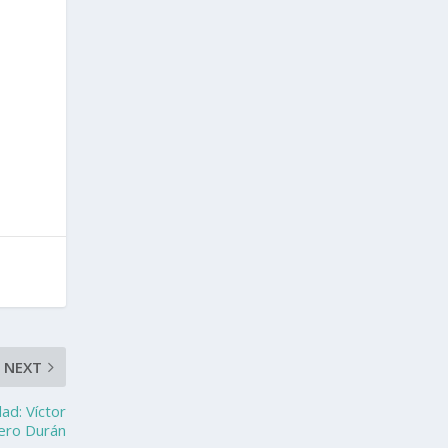
NEXT
ad: Víctor
lero Durán