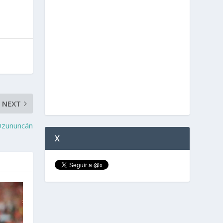
NEXT
 Dzununcán
X