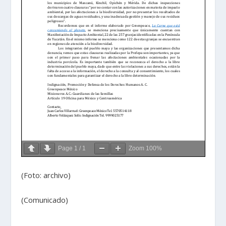
Page
1
/
1
Zoom
100%
(Foto: archivo)
(Comunicado)