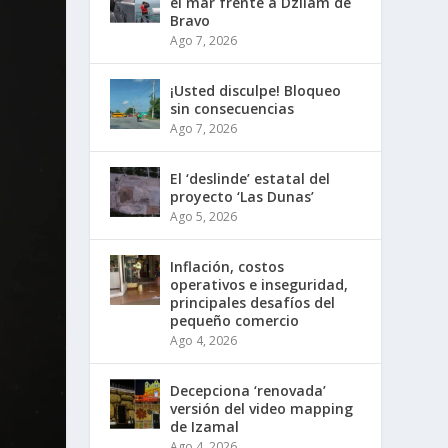
el mar frente a Dzilam de
Bravo
Ago 7, 2026
¡Usted disculpe! Bloqueo
sin consecuencias
Ago 7, 2026
El ‘deslinde’ estatal del
proyecto ‘Las Dunas’
Ago 5, 2026
Inflación, costos
operativos e inseguridad,
principales desafíos del
pequeño comercio
Ago 4, 2026
Decepciona ‘renovada’
versión del video mapping
de Izamal
Ago 4, 2026