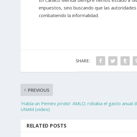
En Canaco Mérida siempre hemos estado a fav
impuestos, sino buscando que las autoridades 
combatiendo la informalidad.
SHARE:
PREVIOUS
‘Había un Pemex
pirata
‘: AMLO; robaba el gasto anual 
UNAM (video)
RELATED POSTS