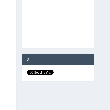
o
X
r