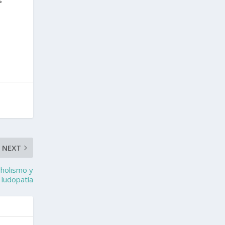
s
NEXT
oholismo y
ludopatía