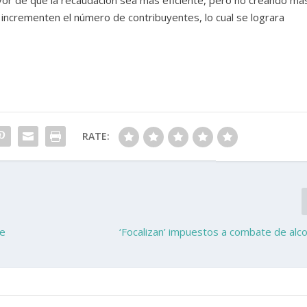
or de que la recaudación sea más eficiente, pero no creando má
incrementen el número de contribuyentes, lo cual se lograra
RATE:
de
‘Focalizan’ impuestos a combate de alc