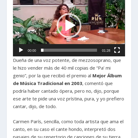
de
vídeo
00:00
01:28
Dueña de una voz potente, de mezzosoprano, que
le hizo vender más de 40 mil copias de “Pa’ mi
genio”, por la que recibió el premio al
Mejor Álbum
de Música Tradicional en 2003
, comentó que
podría haber cantado ópera, pero no, dijo, porque
ese arte te pide una voz prístina, pura, y yo prefiero
cantar, dijo, de todo.
Carmen París, sencilla, como toda artista que ama el
canto, en su caso el cante hondo, interpretó dos
pasajes de su repertorio de canciones de su tierra,