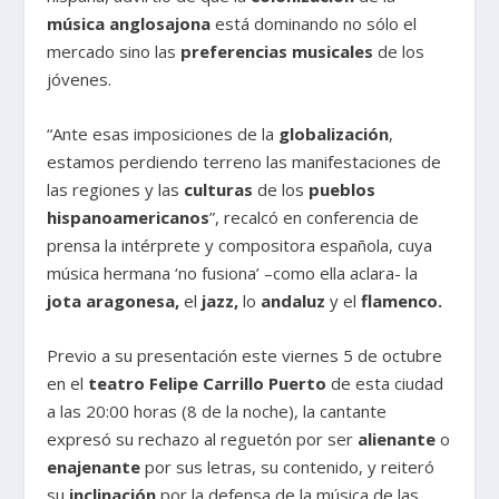
música anglosajona
está dominando no sólo el
mercado sino las
preferencias musicales
de los
jóvenes.
“Ante esas imposiciones de la
globalización
,
estamos perdiendo terreno las manifestaciones de
las regiones y las
culturas
de los
pueblos
hispanoamericanos
”, recalcó en conferencia de
prensa la intérprete y compositora española, cuya
música hermana ‘no fusiona’ –como ella aclara- la
jota aragonesa,
el
jazz,
lo
andaluz
y el
flamenco.
Previo a su presentación este viernes 5 de octubre
en el
teatro Felipe Carrillo Puerto
de esta ciudad
a las 20:00 horas (8 de la noche), la cantante
expresó su rechazo al reguetón por ser
alienante
o
enajenante
por sus letras, su contenido, y reiteró
su
inclinación
por la defensa de la música de las