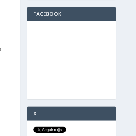
FACEBOOK
s
a
X