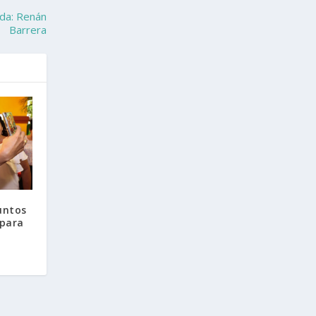
ida: Renán
Barrera
untos
para