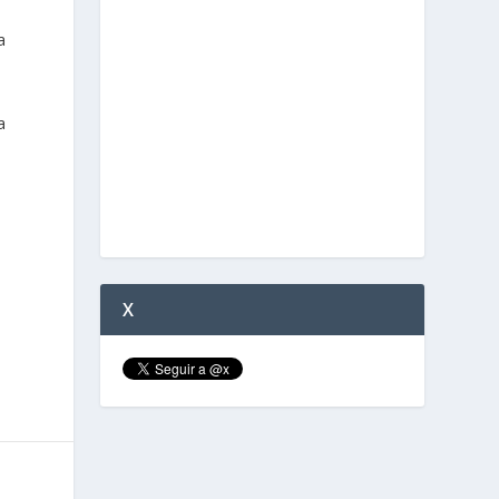
a
a
X