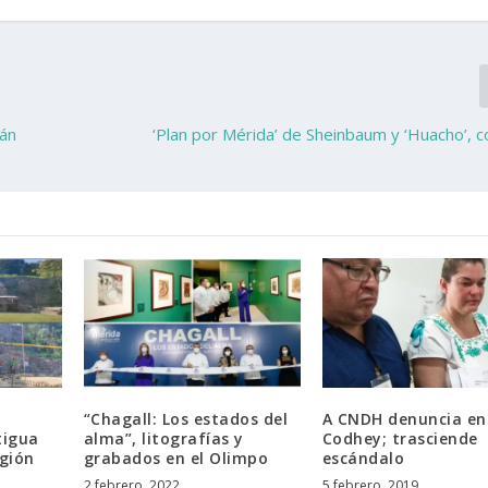
rán
‘Plan por Mérida’ de Sheinbaum y ‘Huacho’, c
“Chagall: Los estados del
A CNDH denuncia en
tigua
alma”, litografías y
Codhey; trasciende
egión
grabados en el Olimpo
escándalo
2 febrero, 2022
5 febrero, 2019