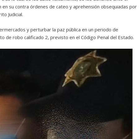
on en su contra órdenes de cateo y aprehensión obsequiadas por
to Judicial.
permercados y perturbar la paz pública en un periodo de
to de robo calificado 2, previsto en el Código Penal del Estado.