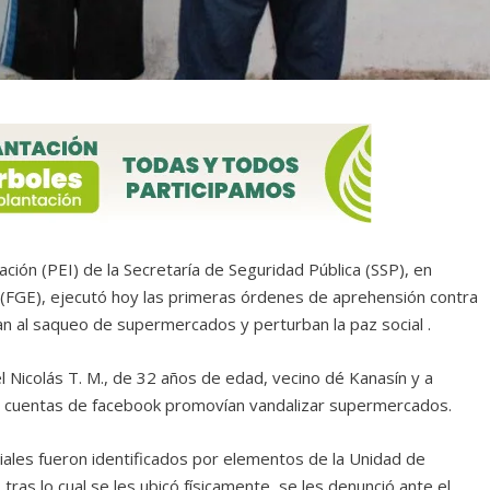
gación (PEI) de la Secretaría de Seguridad Pública (SSP), en
o (FGE), ejecutó hoy las primeras órdenes de aprehensión contra
tan al saqueo de supermercados y perturban la paz social .
 Nicolás T. M., de 32 años de edad, vecino dé Kanasín y a
as cuentas de facebook promovían vandalizar supermercados.
iales fueron identificados por elementos de la Unidad de
 tras lo cual se les ubicó físicamente, se les denunció ante el