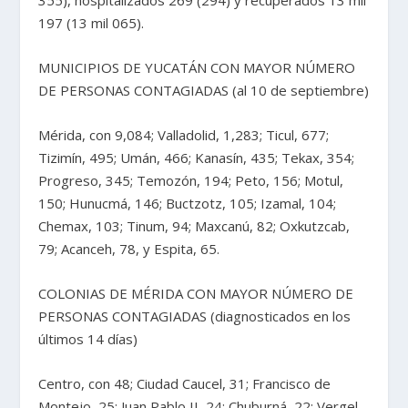
197 (13 mil 065).
MUNICIPIOS DE YUCATÁN CON MAYOR NÚMERO
DE PERSONAS CONTAGIADAS (al 10 de septiembre)
Mérida, con 9,084; Valladolid, 1,283; Ticul, 677;
Tizimín, 495; Umán, 466; Kanasín, 435; Tekax, 354;
Progreso, 345; Temozón, 194; Peto, 156; Motul,
150; Hunucmá, 146; Buctzotz, 105; Izamal, 104;
Chemax, 103; Tinum, 94; Maxcanú, 82; Oxkutzcab,
79; Acanceh, 78, y Espita, 65.
COLONIAS DE MÉRIDA CON MAYOR NÚMERO DE
PERSONAS CONTAGIADAS (diagnosticados en los
últimos 14 días)
Centro, con 48; Ciudad Caucel, 31; Francisco de
Montejo, 25; Juan Pablo II, 24; Chuburná, 22; Vergel,