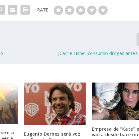
RATE:
do
¿Carrie Fisher consumió drogas antes
Empresa de “Kate” 
nero a
Eugenio Derbez será voz
vacía desde hace m
 ver a