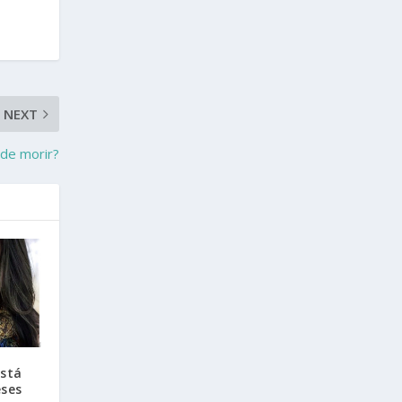
NEXT
 de morir?
está
eses