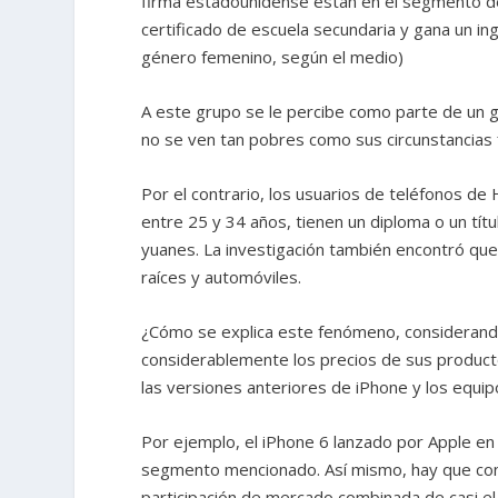
firma estadounidense están en el segmento de 
certificado de escuela secundaria y gana un 
género femenino, según el medio)
A este grupo se le percibe como parte de un 
no se ven tan pobres como sus circunstancias f
Por el contrario, los usuarios de teléfonos d
entre 25 y 34 años, tienen un diploma o un tít
yuanes. La investigación también encontró qu
raíces y automóviles.
¿Cómo se explica este fenómeno, considerand
considerablemente los precios de sus product
las versiones anteriores de iPhone y los equi
Por ejemplo, el iPhone 6 lanzado por Apple en 
segmento mencionado. Así mismo, hay que con
participación de mercado combinada de casi el 