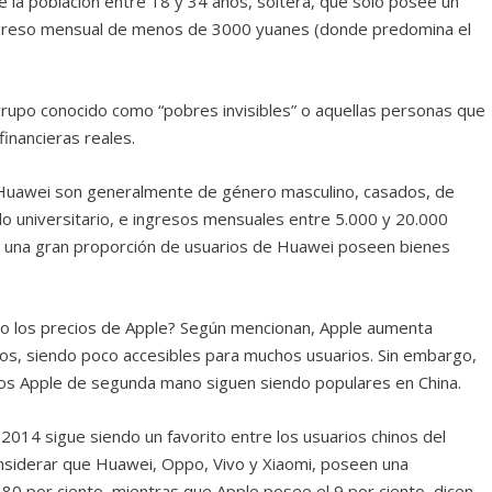
la población entre 18 y 34 años, soltera, que solo posee un
ingreso mensual de menos de 3000 yuanes (donde predomina el
grupo conocido como “pobres invisibles” o aquellas personas que
inancieras reales.
e Huawei son generalmente de género masculino, casados, ​de
ulo universitario, e ingresos mensuales entre 5.000 y 20.000
e una gran proporción de usuarios de Huawei poseen bienes
o los precios de Apple? Según mencionan, Apple aumenta
os, siendo poco accesibles para muchos usuarios. Sin embargo,
pos Apple de segunda mano siguen siendo populares en China.
2014 sigue siendo un favorito entre los usuarios chinos del
siderar que Huawei, Oppo, Vivo y Xiaomi, poseen una
80 por ciento, mientras que Apple posee el 9 por ciento, dicen.