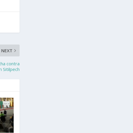
NEXT
cha contra
n Sitilpech