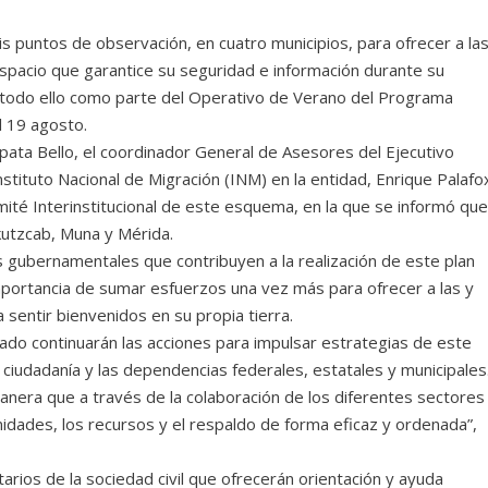
s puntos de observación, en cuatro municipios, para ofrecer a la
espacio que garantice su seguridad e información durante su
io, todo ello como parte del Operativo de Verano del Programa
l 19 agosto.
ata Bello, el coordinador General de Asesores del Ejecutivo
Instituto Nacional de Migración (INM) en la entidad, Enrique Palafo
mité Interinstitucional de este esquema, en la que se informó qu
utzcab, Muna y Mérida.
s gubernamentales que contribuyen a la realización de este plan
importancia de sumar esfuerzos una vez más para ofrecer a las y
sentir bienvenidos en su propia tierra.
tado continuarán las acciones para impulsar estrategias de este
 ciudadanía y las dependencias federales, estatales y municipales
anera que a través de la colaboración de los diferentes sectores
idades, los recursos y el respaldo de forma eficaz y ordenada”,
rios de la sociedad civil que ofrecerán orientación y ayuda