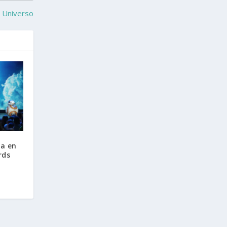
s Universo
ra en
rds