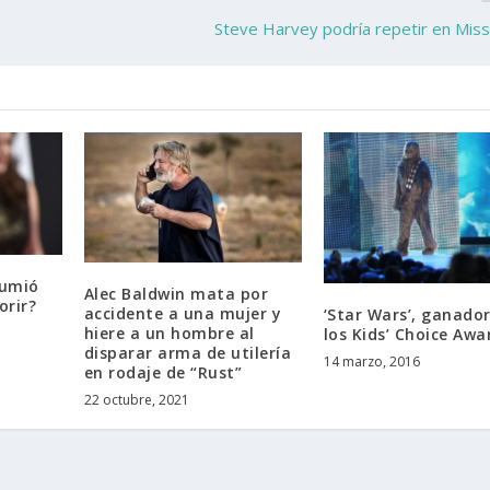
Steve Harvey podría repetir en Mis
sumió
Alec Baldwin mata por
orir?
accidente a una mujer y
‘Star Wars’, ganado
hiere a un hombre al
los Kids’ Choice Awa
disparar arma de utilería
14 marzo, 2016
en rodaje de “Rust”
22 octubre, 2021