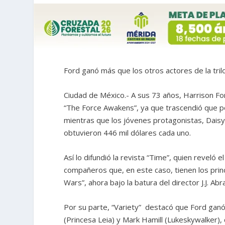
Ford ganó más que los otros actores de la trilo
Ciudad de México.- A sus 73 años, Harrison F
“The Force Awakens”, ya que trascendió que p
mientras que los jóvenes protagonistas, Daisy 
obtuvieron 446 mil dólares cada uno.
Así lo difundió la revista “Time”, quien reveló
compañeros que, en este caso, tienen los princ
Wars”, ahora bajo la batura del director J.J. Ab
Por su parte, “Variety” destacó que Ford ganó i
(Princesa Leia) y Mark Hamill (Lukeskywalker), 