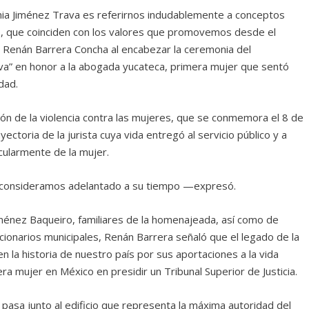
nia Jiménez Trava es referirnos indudablemente a conceptos
o, que coinciden con los valores que promovemos desde el
 Renán Barrera Concha al encabezar la ceremonia del
va” en honor a la abogada yucateca, primera mujer que sentó
dad.
ción de la violencia contra las mujeres, que se conmemora el 8 de
ectoria de la jurista cuya vida entregó al servicio público y a
cularmente de la mujer.
consideramos adelantado a su tiempo —expresó.
ménez Baqueiro, familiares de la homenajeada, así como de
cionarios municipales, Renán Barrera señaló que el legado de la
la historia de nuestro país por sus aportaciones a la vida
era mujer en México en presidir un Tribunal Superior de Justicia.
pasa junto al edificio que representa la máxima autoridad del