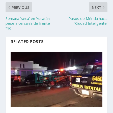
PREVIOUS
NEXT
Semana ‘seca’ en Yucatán
Pasos de Mérida hacia
pese a cercanía de frente
‘Ciudad Inteligente’
frío
RELATED POSTS