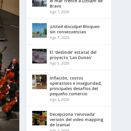
el mar frente a Dzilam de
Bravo
Ago 7, 2026
¡Usted disculpe! Bloqueo
sin consecuencias
Ago 7, 2026
El ‘deslinde’ estatal del
proyecto ‘Las Dunas’
Ago 5, 2026
Inflación, costos
operativos e inseguridad,
principales desafíos del
pequeño comercio
Ago 4, 2026
Decepciona ‘renovada’
versión del video mapping
de Izamal
Ago 4, 2026