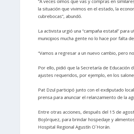
“A veces oímos que vas y compras en similares
la situación que vivimos en el estado, la econom
cubrebocas”, abundó.
La activista urgió una “campaña estatal” para 
municipios mucha gente no lo hace por falta d
“Vamos a regresar a un nuevo cambio, pero n
Por ello, pidió que la Secretaría de Educación 
ajustes requeridos, por ejemplo, en los salon
Pat Dzul participó junto con el exdiputado loc
prensa para anunciar el relanzamiento de la agr
Entre otras acciones, después del 15 de agosto
Bojórquez, para brindar hospedaje y alimentos 
Hospital Regional Agustín O´Horán.