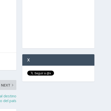
X
NEXT
al destino
co del país