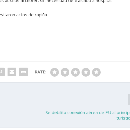
auxilios al chofer, sin necesidad de traslado a hospital.
evitaron actos de rapiña.
RATE:
Se debilita conexión aérea de EU al princip
turísti