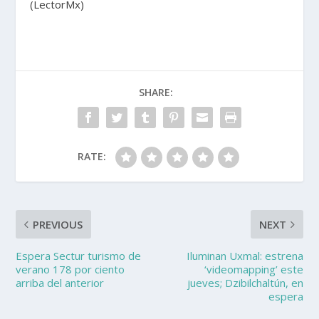
(LectorMx)
SHARE:
RATE:
PREVIOUS
NEXT
Espera Sectur turismo de
Iluminan Uxmal: estrena
verano 178 por ciento
‘videomapping’ este
arriba del anterior
jueves; Dzibilchaltún, en
espera