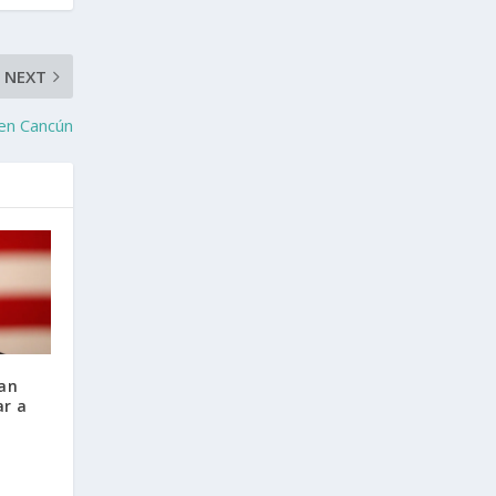
NEXT
 en Cancún
ían
ar a