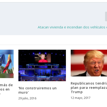
Atacan vivienda e incendian dos vehículos
Republicanos tendr
 más de
plan para reemplaz
‘No construiremos un
eos en
Trump
muro’
o
12 mayo, 2017
29 julio, 2016