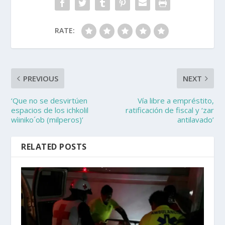
RATE:
PREVIOUS
NEXT
‘Que no se desvirtúen
Vía libre a empréstito,
espacios de los ichkolil
ratificación de fiscal y ‘zar
wìiniko´ob (milperos)’
antilavado’
RELATED POSTS