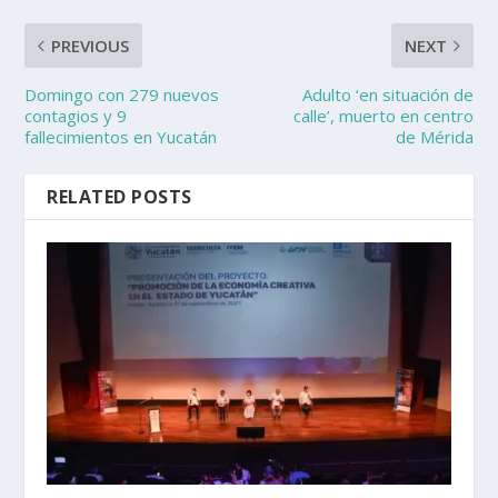
PREVIOUS
NEXT
Domingo con 279 nuevos
Adulto ‘en situación de
contagios y 9
calle’, muerto en centro
fallecimientos en Yucatán
de Mérida
RELATED POSTS