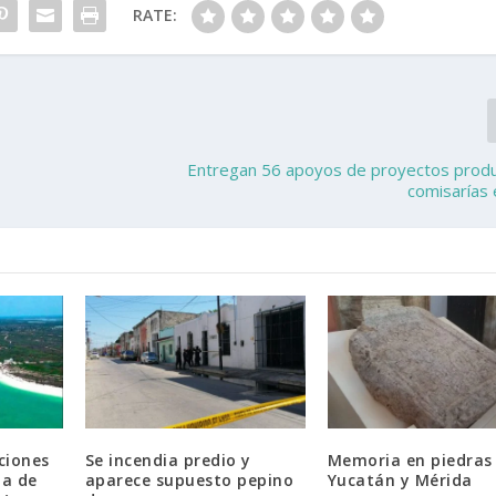
RATE:
e
Entregan 56 apoyos de proyectos produ
comisarías
ciones
Se incendia predio y
Memoria en piedras
ma de
aparece supuesto pepino
Yucatán y Mérida