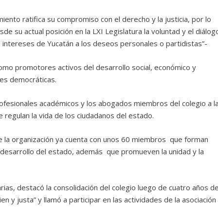
ento ratifica su compromiso con el derecho y la justicia, por lo
su actual posición en la LXI Legislatura la voluntad y el diálog
s intereses de Yucatán a los deseos personales o partidistas”-
como promotores activos del desarrollo social, económico y
des democráticas.
rofesionales académicos y los abogados miembros del colegio a l
ue regulan la vida de los ciudadanos del estado.
que la organización ya cuenta con unos 60 miembros que forman
al desarrollo del estado, además que promueven la unidad y la
rias, destacó la consolidación del colegio luego de cuatro años d
n y justa” y llamó a participar en las actividades de la asociación