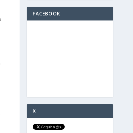
FACEBOOK
o
a
X
e