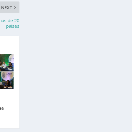
NEXT
 más de 20
países
na