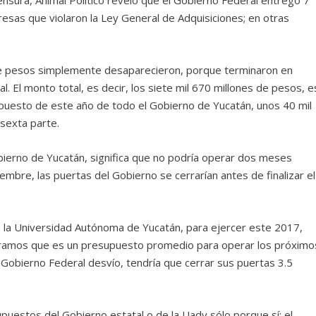
esas que violaron la Ley General de Adquisiciones; en otras
de pesos simplemente desaparecieron, porque terminaron en
l. El monto total, es decir, los siete mil 670 millones de pesos, e
puesto de este año de todo el Gobierno de Yucatán, unos 40 mil
 sexta parte.
obierno de Yucatán, significa que no podría operar dos meses
bre, las puertas del Gobierno se cerrarían antes de finalizar el
la Universidad Autónoma de Yucatán, para ejercer este 2017,
niéramos que es un presupuesto promedio para operar los próximo
l Gobierno Federal desvío, tendría que cerrar sus puertas 3.5
uestos del Gobierno estatal o de la Uady sólo porque sí: el