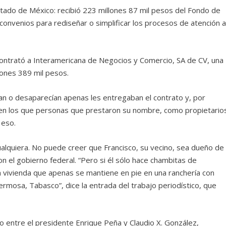
stado de México: recibió 223 millones 87 mil pesos del Fondo de
convenios para rediseñar o simplificar los procesos de atención 
y contrató a Interamericana de Negocios y Comercio, SA de CV, una
lones 389 mil pesos.
ían o desaparecían apenas les entregaban el contrato y, por
 en los que personas que prestaron su nombre, como propietario
 eso.
alquiera. No puede creer que Francisco, su vecino, sea dueño de
 el gobierno federal. “Pero si él sólo hace chambitas de
la vivienda que apenas se mantiene en pie en una ranchería con
hermosa, Tabasco”, dice la entrada del trabajo periodístico, que
to entre el presidente Enrique Peña y Claudio X. González,