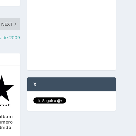
NEXT
es de 2009
X
 álbum
número
Unido