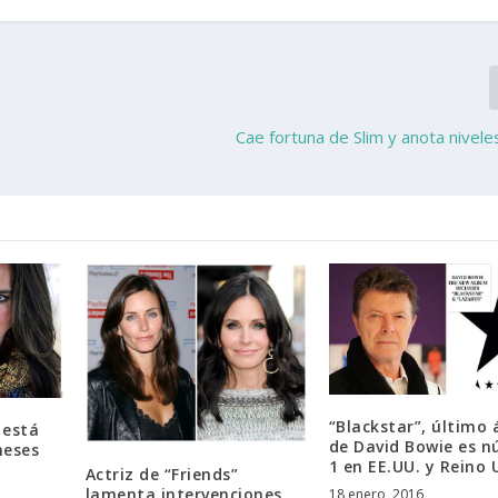
Cae fortuna de Slim y anota nivel
“Blackstar”, último
 está
de David Bowie es 
meses
1 en EE.UU. y Reino 
Actriz de “Friends”
lamenta intervenciones
18 enero, 2016