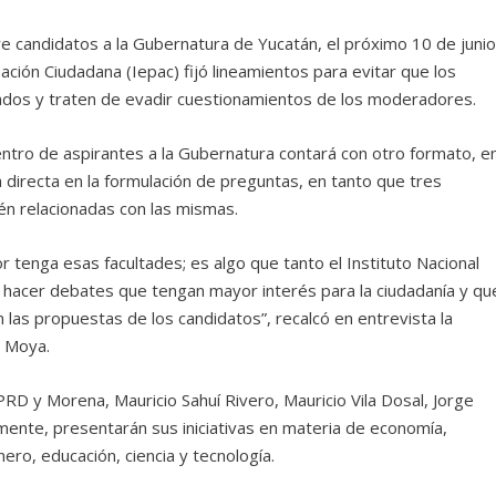
e candidatos a la Gubernatura de Yucatán, el próximo 10 de juni
ipación Ciudadana (Iepac) fijó lineamientos para evitar que los
ados y traten de evadir cuestionamientos de los moderadores.
ntro de aspirantes a la Gubernatura contará con otro formato, e
 directa en la formulación de preguntas, en tanto que tres
én relacionadas con las mismas.
 tenga esas facultades; es algo que tanto el Instituto Nacional
hacer debates que tengan mayor interés para la ciudadanía y qu
las propuestas de los candidatos”, recalcó en entrevista la
s Moya.
RD y Morena, Mauricio Sahuí Rivero, Mauricio Vila Dosal, Jorge
mente, presentarán sus iniciativas en materia de economía,
ro, educación, ciencia y tecnología.