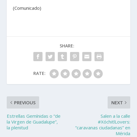
(Comunicado)
SHARE:
RATE:
PREVIOUS
NEXT
Estrellas Gemínidas o “de
Salen a la calle
la Virgen de Guadalupe”,
#XóchitlLovers:
la plenitud
“caravanas ciudadanas” en
Mérida