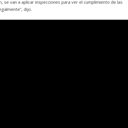
, se van a aplicar inspecciones para ver el cumplimiento de las
galmente”, dijo.