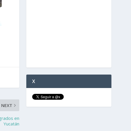
X
NEXT
 grados en
Yucatán