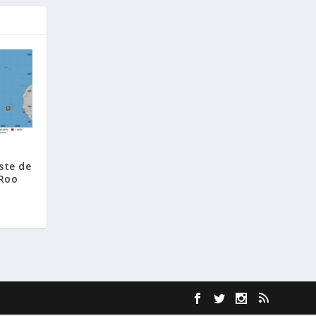
este de
Roo