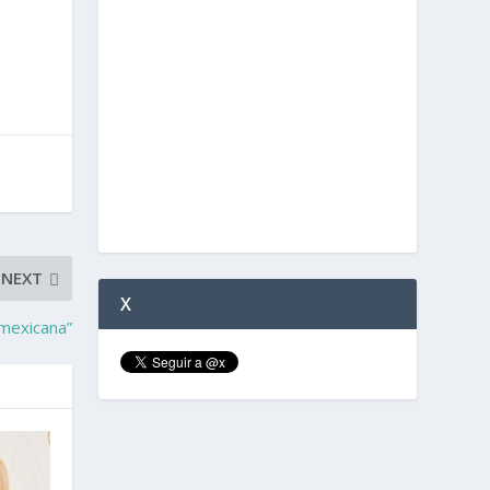
NEXT
X
 mexicana”