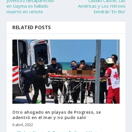
Jovencito desaparecido
Ciudad Caucel, Las
en Uayma es hallado
Américas y Los Héroes
muerto en cenote
tendrán ‘En Bici’
RELATED POSTS
Otro ahogado en playas de Progreso, se
adentró en el mar y no pudo salir
6 abril, 2022