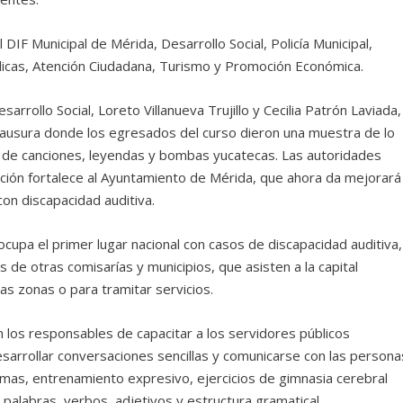
IF Municipal de Mérida, Desarrollo Social, Policía Municipal,
licas, Atención Ciudadana, Turismo y Promoción Económica.
arrollo Social, Loreto Villanueva Trujillo y Cecilia Patrón Laviada,
ausura donde los egresados del curso dieron una muestra de lo
 de canciones, leyendas y bombas yucatecas. Las autoridades
ación fortalece al Ayuntamiento de Mérida, que ahora da mejorará
con discapacidad auditiva.
ocupa el primer lugar nacional con casos de discapacidad auditiva,
de otras comisarías y municipios, que asisten a la capital
as zonas o para tramitar servicios.
los responsables de capacitar a los servidores públicos
arrollar conversaciones sencillas y comunicarse con las persona
mas, entrenamiento expresivo, ejercicios de gimnasia cerebral
a, palabras, verbos, adjetivos y estructura gramatical.