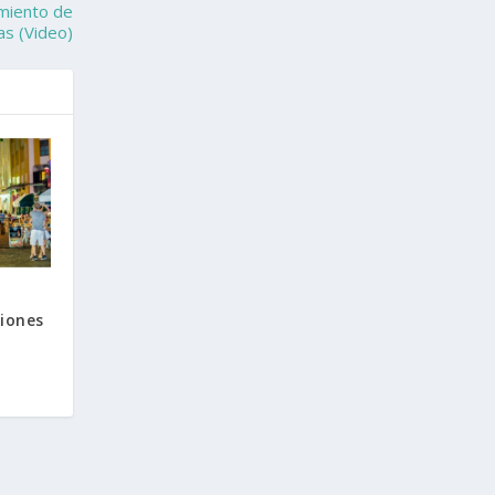
miento de
as (Video)
iones
a