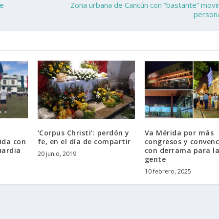
de
Zona urbana de Cancún con “bastante” movi
person
‘Corpus Christi’: perdón y
Va Mérida por más
ida con
fe, en el día de compartir
congresos y convenc
uardia
con derrama para l
20 junio, 2019
gente
10 febrero, 2025