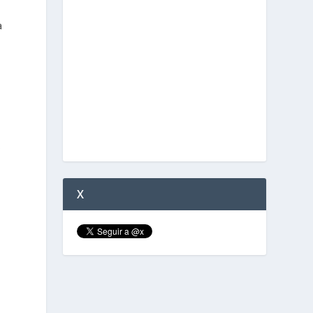
a
s
X