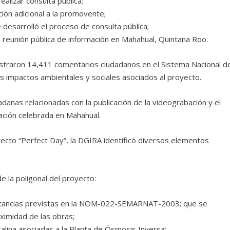
alizar consulta pública;
ción adicional a la promovente;
desarrolló el proceso de consulta pública;
a reunión pública de información en Mahahual, Quintana Roo.
istraron 14,411 comentarios ciudadanos en el Sistema Nacional d
es impactos ambientales y sociales asociados al proyecto.
dadanas relacionadas con la publicación de la videograbación y el
mación celebrada en Mahahual.
oyecto “Perfect Day”, la DGIRA identificó diversos elementos
 la poligonal del proyecto:
distancias previstas en la NOM-022-SEMARNAT-2003; que se
oximidad de las obras;
salina asociadas a la Planta de Ósmosis Inversa;