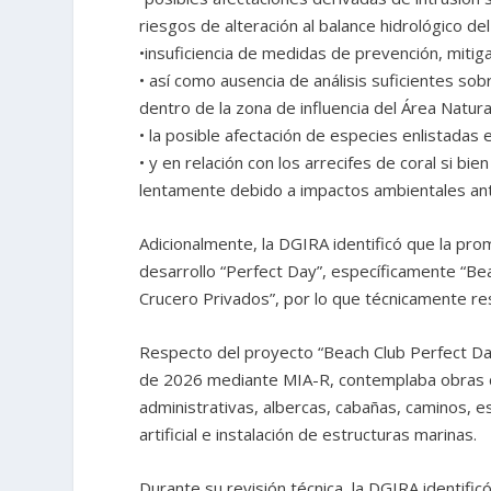
riesgos de alteración al balance hidrológico del
•insuficiencia de medidas de prevención, miti
• así como ausencia de análisis suficientes so
dentro de la zona de influencia del Área Natur
• la posible afectación de especies enlistada
• y en relación con los arrecifes de coral si b
lentamente debido a impactos ambientales ant
Adicionalmente, la DGIRA identificó que la pr
desarrollo “Perfect Day”, específicamente “Be
Crucero Privados”, por lo que técnicamente re
Respecto del proyecto “Beach Club Perfect Da
de 2026 mediante MIA-R, contemplaba obras de 
administrativas, albercas, cabañas, caminos, e
artificial e instalación de estructuras marinas.
Durante su revisión técnica, la DGIRA identifi