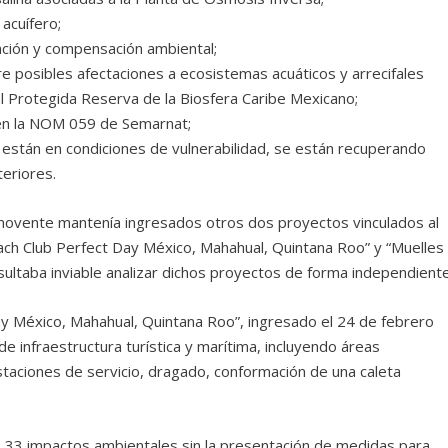
 acuífero;
gación y compensación ambiental;
bre posibles afectaciones a ecosistemas acuáticos y arrecifales
al Protegida Reserva de la Biosfera Caribe Mexicano;
s en la NOM 059 de Semarnat;
ien están en condiciones de vulnerabilidad, se están recuperando
eriores.
omovente mantenía ingresados otros dos proyectos vinculados al
ach Club Perfect Day México, Mahahual, Quintana Roo” y “Muelles
sultaba inviable analizar dichos proyectos de forma independiente
y México, Mahahual, Quintana Roo”, ingresado el 24 de febrero
infraestructura turística y marítima, incluyendo áreas
staciones de servicio, dragado, conformación de una caleta
có 33 impactos ambientales sin la presentación de medidas para