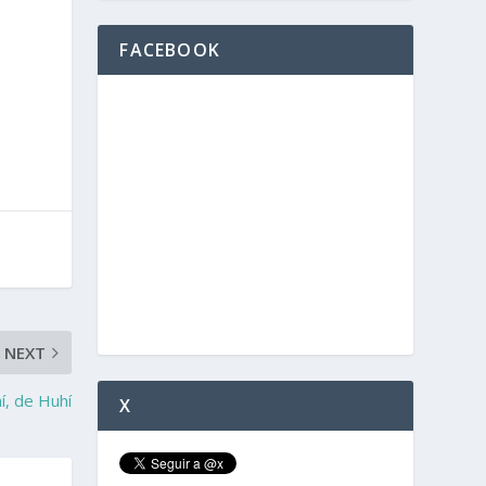
FACEBOOK
NEXT
í, de Huhí
X