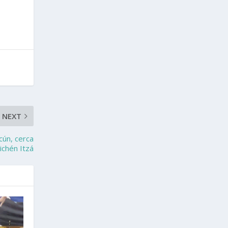
NEXT
cún, cerca
ichén Itzá