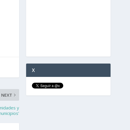
X
NEXT
unidades y
unicipios’