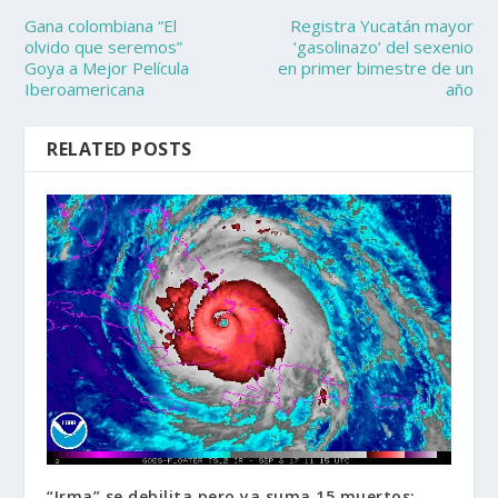
Gana colombiana “El
Registra Yucatán mayor
olvido que seremos”
‘gasolinazo’ del sexenio
Goya a Mejor Película
en primer bimestre de un
Iberoamericana
año
RELATED POSTS
“Irma” se debilita pero ya suma 15 muertos;