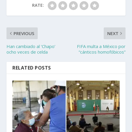
RATE:
PREVIOUS
NEXT
Han cambiado al ‘Chapo’
FIFA multa a México por
ocho veces de celda
“cánticos homofóbicos”
RELATED POSTS